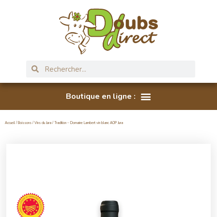
Accueil
/
Boissons
/
Vins du Jura
/ Tradition – Domaine Lambert vin blanc AOP Jura