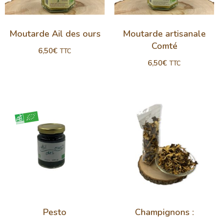
Moutarde Ail des ours
Moutarde artisanale
Comté
6,50
€
TTC
6,50
€
TTC
Pesto
Champignons :