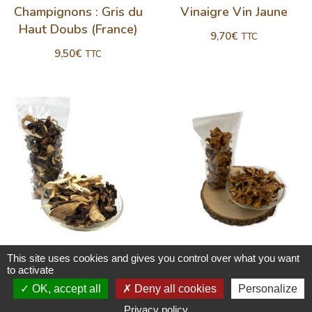
Champignons : Gris du
Vinaigre Vin Jaune
Haut Doubs (France)
9,70
€
TTC
9,50
€
TTC
This site uses cookies and gives you control over what you want
Champignons : Mélange
Champignons : Girolles
to activate
Forestier
France
OK, accept all
Deny all cookies
Personalize
9,90
€
10,90
€
TTC
TTC
Privacy policy