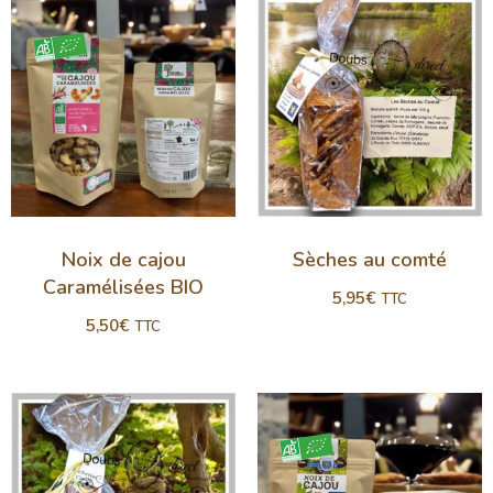
Noix de cajou
Sèches au comté
Caramélisées BIO
5,95
€
TTC
5,50
€
TTC