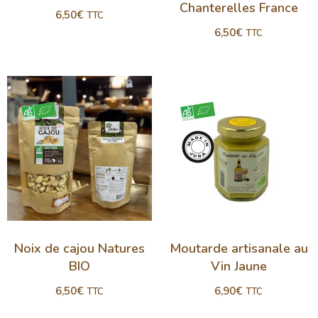
Chanterelles France
6,50
€
TTC
6,50
€
TTC
Noix de cajou Natures
Moutarde artisanale au
BIO
Vin Jaune
6,50
€
6,90
€
TTC
TTC