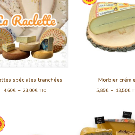
ettes spéciales tranchées
Morbier crémi
4,60
€
–
23,00
€
5,85
€
–
19,50
€
TTC
T