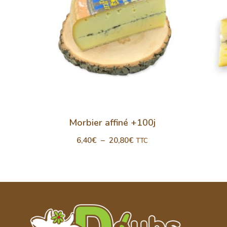
Morbier affiné +100j
6,40
€
–
20,80
€
TTC