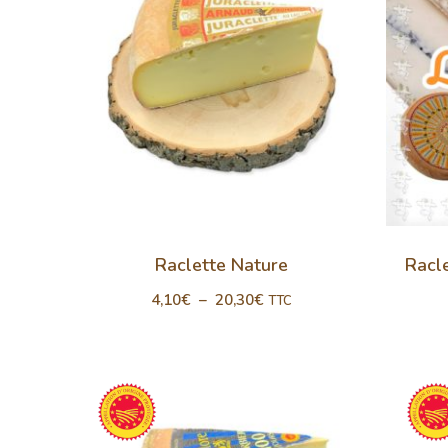
Raclette Nature
Racl
4,10
€
–
20,30
€
TTC