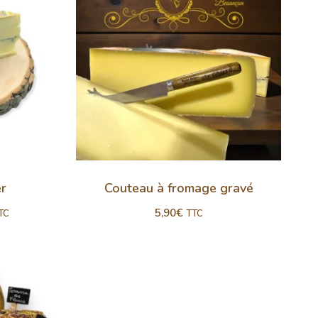
er
Couteau à fromage gravé
5,90
€
TC
TTC