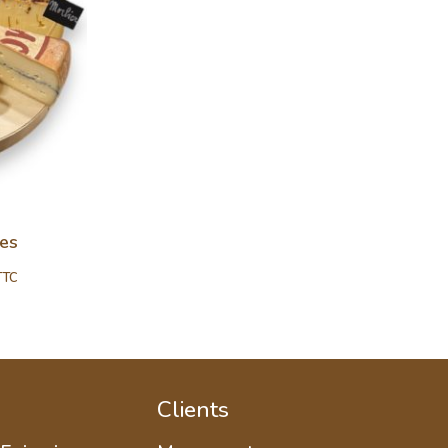
es
TTC
Clients