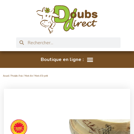
Accueil
/
Produits Frais
/
Mont d'or
/ Mont d’Or petit