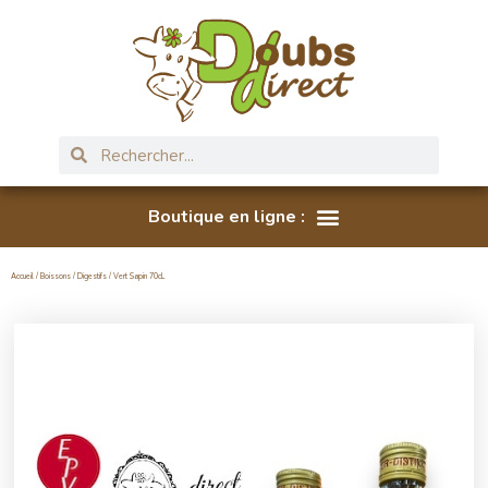
Accueil
/
Boissons
/
Digestifs
/ Vert Sapin 70cL