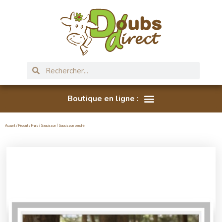
Accueil
/
Produits Frais
/
Saucisson
/ Saucisson cendré