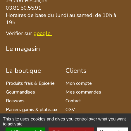
25 000 Besançon
03.81.50.55.91
Horaires de base du lundi au samedi de 10h à
19h
Vérifier sur
google
Le magasin
La boutique
Clients
Produits frais & Epicerie
Mon compte
Gourmandises
Mes commandes
Boissons
Contact
Paniers garnis & plateaux
CGV
apéritif
Mentions légales et RGPD
This site uses cookies and gives you control over what you want
to activate
Déco & Souvenirs
Gestion des cookies