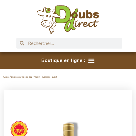
Accueil
/
Boissons
/
Vins du Jura
/ Macvin – Domaine Faudot