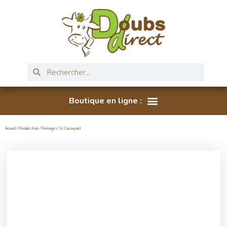
Accueil
/
Produits Frais
/
Fromages
/ le Cacouyard