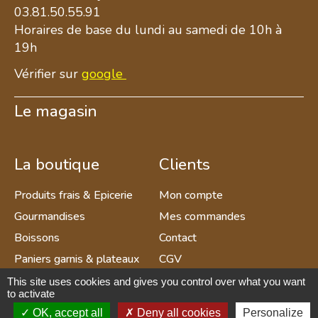
03.81.50.55.91
Horaires de base du lundi au samedi de 10h à
19h
Vérifier sur
google
Le magasin
La boutique
Clients
Produits frais & Epicerie
Mon compte
Gourmandises
Mes commandes
Boissons
Contact
Paniers garnis & plateaux
CGV
apéritif
Mentions légales et RGPD
This site uses cookies and gives you control over what you want
to activate
Déco & Souvenirs
Gestion des cookies
OK, accept all
Deny all cookies
Personalize