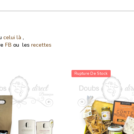
u
celui là
,
re
FB
ou les
recettes
Rupture De Stock