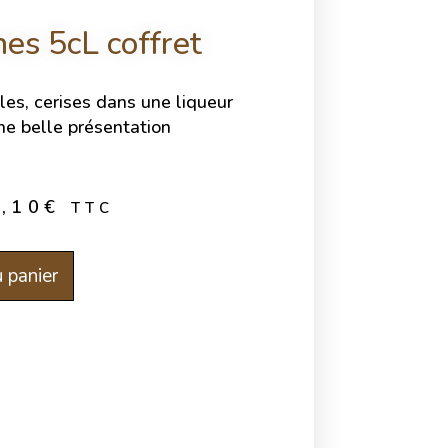
nes 5cL coffret
les, cerises dans une liqueur
une belle présentation
5,10
€
TTC
 panier