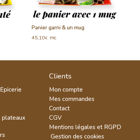
Panier garni & un mug
Panie
45,10
51,4
€
TTC
Clients
 Epicerie
Mon compte
Mes commandes
Contact
& plateaux
CGV
Mentions légales et RGPD
rs
Gestion des cookies