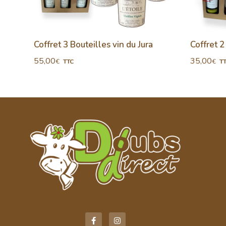
igo
Coffret 3 Bouteilles vin du Jura
Coffret 2
55,00
35,00
€
€
TTC
T