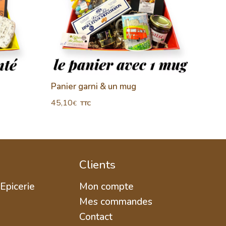
Panier garni & un mug
Panie
45,10
51,4
€
TTC
Clients
 Epicerie
Mon compte
Mes commandes
Contact