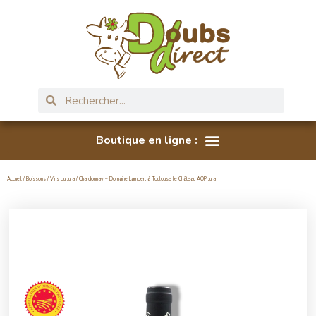
Accueil
/
Boissons
/
Vins du Jura
/ Chardonnay – Domaine Lambert à Toulouse le Château AOP Jura