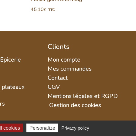
45,10
51,4
€
TTC
Clients
 Epicerie
Mon compte
Mes commandes
Contact
& plateaux
CGV
Mentions légales et RGPD
rs
Gestion des cookies
l cookies
Personalize
Privacy policy