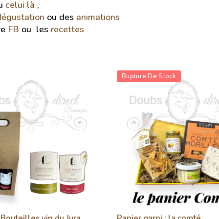
u
celui là
,
dégustation
ou des
animations
re
FB
ou les
recettes
Rupture De Stock
 Bouteilles vin du Jura
Panier garni : la comté