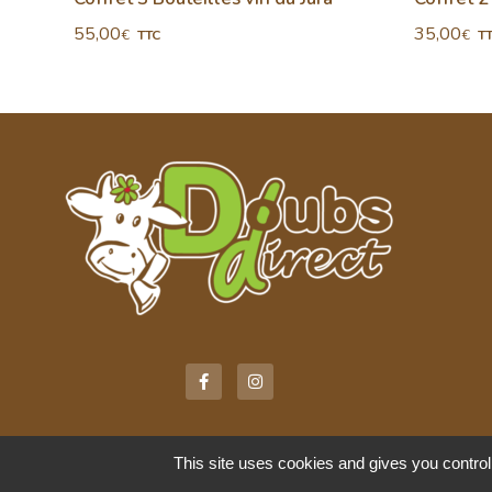
55,00
35,00
€
€
TTC
T
This site uses cookies and gives you control