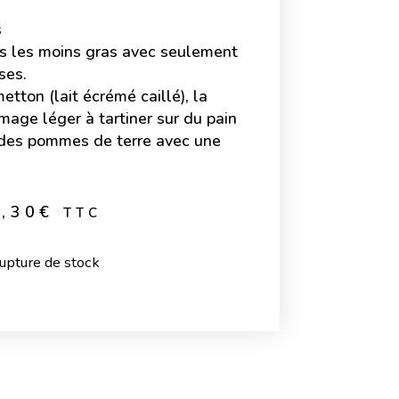
s
es les moins gras avec seulement
ses.
etton (lait écrémé caillé), la
omage léger à tartiner sur du pain
 des pommes de terre avec une
4,30
€
TTC
upture de stock