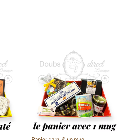
Panier garni & un mug
Panie