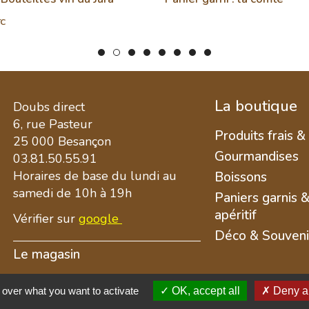
TC
La boutique
Doubs direct
6, rue Pasteur
Produits frais &
25 000 Besançon
Gourmandises
03.81.50.55.91
Horaires de base du lundi au
Boissons
samedi de 10h à 19h
Paniers garnis 
apéritif
Vérifier sur
google
Déco & Souveni
Le magasin
 over what you want to activate
OK, accept all
Deny al
Réalisation Net&Tic