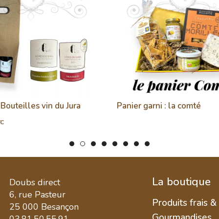
 Bouteilles vin du Jura
Panier garni : la comté
TC
La boutique
Doubs direct
6, rue Pasteur
Produits frais &
25 000 Besançon
Gourmandises
03.81.50.55.91