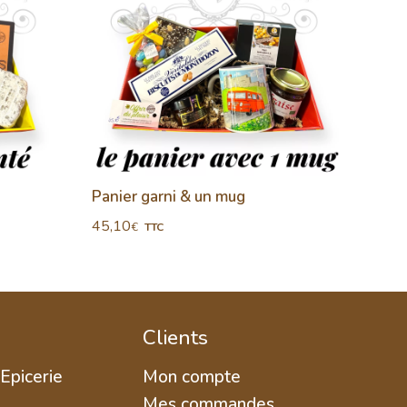
Panier garni & un mug
Panie
45,10
51,4
€
TTC
Clients
 Epicerie
Mon compte
Mes commandes