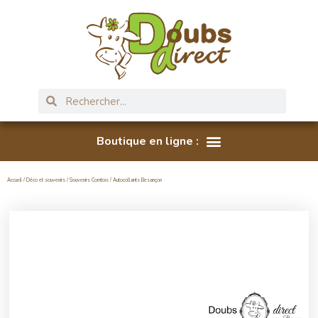
Accueil
/
Déco et souvenirs
/
Souvenirs Comtois
/ Autocollants Besançon