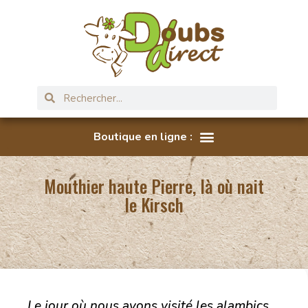
Mouthier haute Pierre, là où nait
le Kirsch
Le jour où nous avons visité les alambics