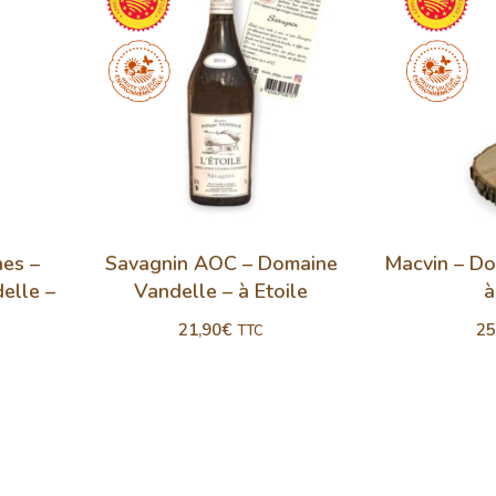
nes –
Savagnin AOC – Domaine
Macvin – Do
elle –
Vandelle – à Etoile
à
21,90
€
25
TTC