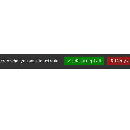
 over what you want to activate
OK, accept all
Deny al
hilippe
le
La boutique
Doubs direct
6, rue Pasteur