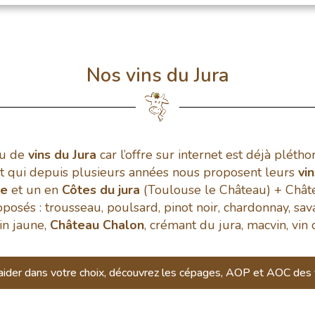
Nos vins du Jura
eu de
vins du Jura
car l’offre sur internet est déjà pléth
et qui depuis plusieurs années nous proposent leurs
vi
le
et un en
Côtes du jura
(Toulouse le Château) + Châte
posés : trousseau, poulsard, pinot noir, chardonnay, sav
Vin jaune,
Château Chalon
, crémant du jura, macvin, vin 
aider dans votre choix, découvrez les cépages, AOP et AOC des v