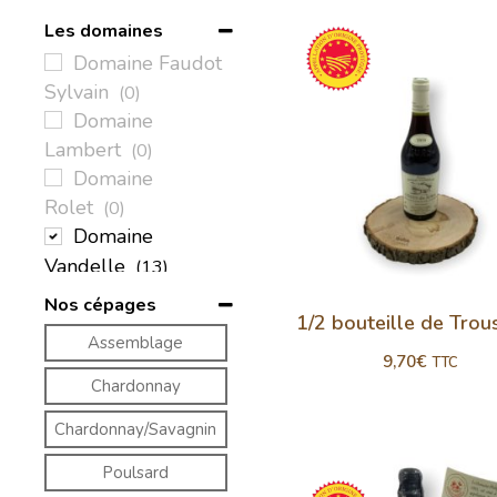
Les domaines
Domaine Faudot
Sylvain
(0)
Domaine
Lambert
(0)
Domaine
Rolet
(0)
Domaine
Vandelle
(13)
Fruitière vinicole
Nos cépages
1/2 bouteille de Tro
d'Arbois
(0)
Assemblage
9,70
€
TTC
Chardonnay
Chardonnay/Savagnin
Poulsard