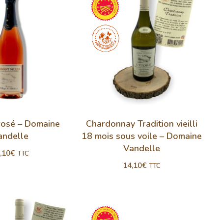
rosé – Domaine
Chardonnay Tradition vieilli
andelle
18 mois sous voile – Domaine
Vandelle
,10
€
TTC
14,10
€
TTC