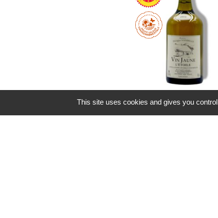
This site uses cookies and gives you control
Vin Jaune – Domaine P
Vandelle – à Etoi
44,10
€
TTC