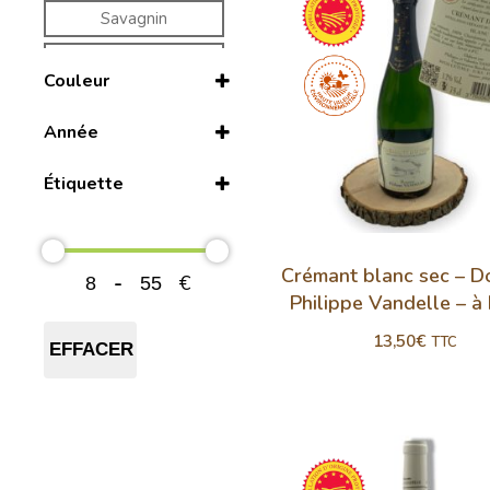
Savagnin
Trousseau
Couleur
Blanc
Année
Rouge
2016
Étiquette
2018
AOP
2019
HQE
Crémant blanc sec – D
-
€
2021
Philippe Vandelle – à 
Moins de 100 km
13,50
€
2022
TTC
EFFACER
2023
2024
2025